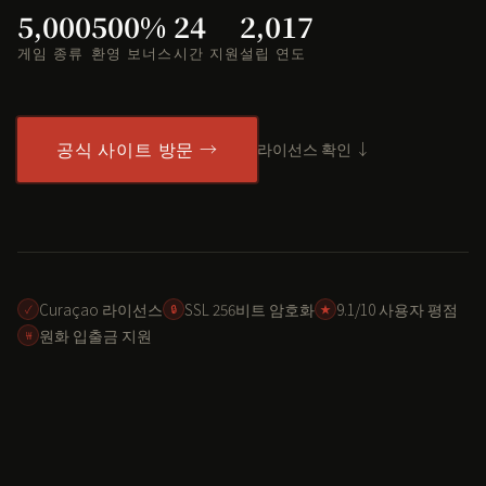
5,000
500%
24
2,017
게임 종류
환영 보너스
시간 지원
설립 연도
공식 사이트 방문 →
라이선스 확인 ↓
Curaçao 라이선스
SSL 256비트 암호화
9.1/10 사용자 평점
✓
🔒
★
원화 입출금 지원
₩