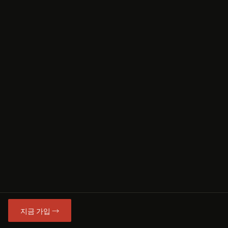
지금 가입 →