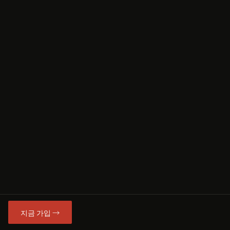
지금 가입 →